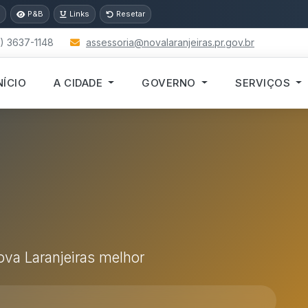
P&B
Links
Resetar
) 3637-1148
assessoria@novalaranjeiras.pr.gov.br
NÍCIO
A CIDADE
GOVERNO
SERVIÇOS
Nova Laranjeiras melhor