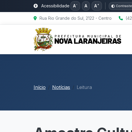
-
+
Acessibilidade
A
A
A
Contraste
Rua Rio Grande do Sul, 2122 - Centro
(42
Início
Notícias
Leitura