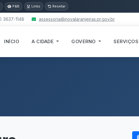
P&B
Links
Resetar
) 3637-1148
assessoria@novalaranjeiras.pr.gov.br
INÍCIO
A CIDADE
GOVERNO
SERVIÇO